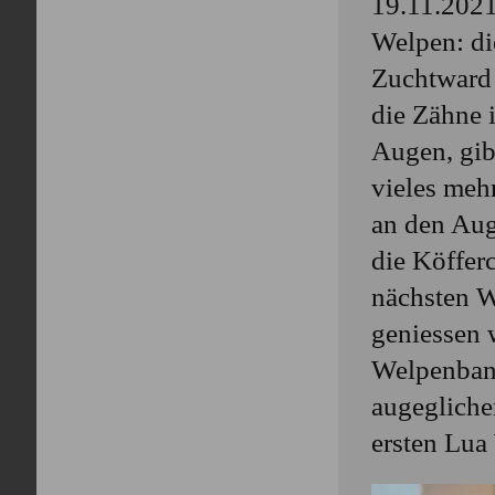
19.11.2021
Welpen: di
Zuchtward 
die Zähne i
Augen, gib
vieles meh
an den Auge
die Köffer
nächsten W
geniessen w
Welpenband
augeglichen
ersten Lua