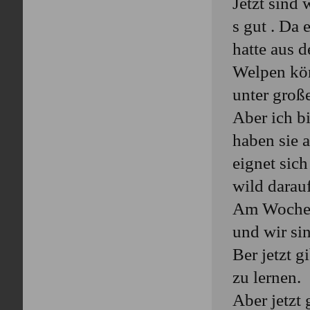
Jetzt sind
s gut . Da
hatte aus d
Welpen kön
unter groß
Aber ich b
haben sie 
eignet sic
wild darauf
Am Wochen
und wir si
Ber jetzt g
zu lernen.
Aber jetzt 