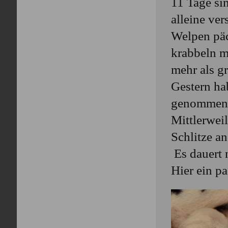
11 Tage si
alleine ver
Welpen päc
krabbeln m
mehr als gr
Gestern ha
genommen. 
Mittlerwei
Schlitze a
Es dauert n
Hier ein p