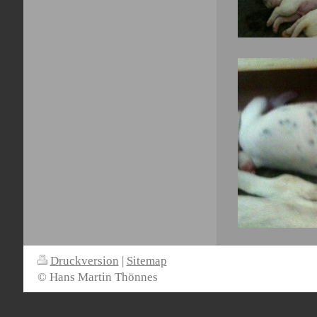
Druckversion
|
Sitemap
© Hans Martin Thönnes