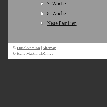
7. Woche
8. Woche
Neue Familien
Druckversion
|
Sitemap
© Hans Martin Thönnes