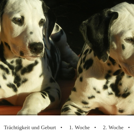
Trächtigkeit und Geburt
1. Woche
2. Woche
Dalmatinerwelpen vom Lehrbacher Wald