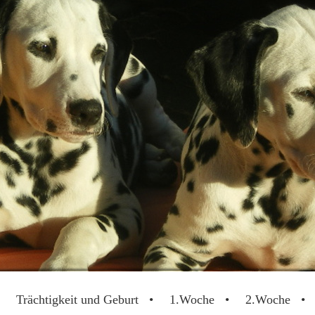
Trächtigkeit und Geburt
1.Woche
2.Woche
Dalmatinerwelpen vom Lehrbacher Wald