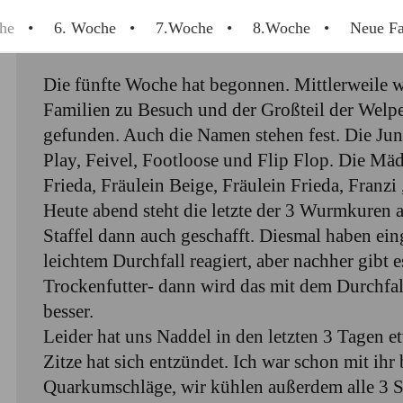
he
6. Woche
7.Woche
8.Woche
Neue Fa
Die fünfte Woche hat begonnen. Mittlerweile w
Familien zu Besuch und der Großteil der Welpe
gefunden. Auch die Namen stehen fest. Die Jun
Play, Feivel, Footloose und Flip Flop. Die Mä
Frieda, Fräulein Beige, Fräulein Frieda, Franzi
Heute abend steht die letzte der 3 Wurmkuren a
Staffel dann auch geschafft. Diesmal haben ein
leichtem Durchfall reagiert, aber nachher gibt 
Trockenfutter- dann wird das mit dem Durchfal
besser.
Leider hat uns Naddel in den letzten 3 Tagen e
Zitze hat sich entzündet. Ich war schon mit ih
Quarkumschläge, wir kühlen außerdem alle 3 S