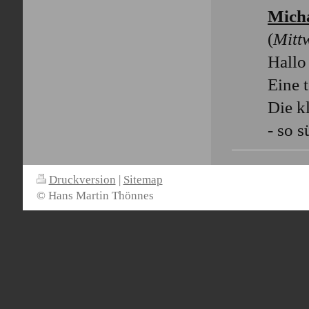
Mich
(
Mitt
Hallo
Eine 
Die kl
- so 
Druckversion
|
Sitemap
© Hans Martin Thönnes